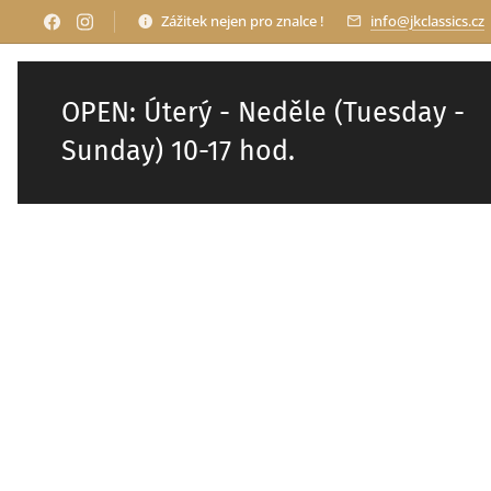
Zážitek nejen pro znalce !
info@jkclassics.cz
OPEN: Úterý - Neděle (Tuesday -
Sunday) 10-17 hod.