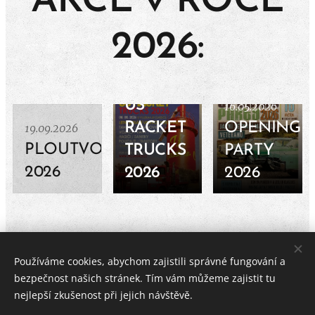
AKCE v ROCE
2026:
08.08.2026
US
16.05.2026
RACKET
OPENING
19.09.2026
PLOUTVOBRANÍ
TRUCKS
PARTY
2026
2026
2026
Používáme cookies, abychom zajistili správné fungování a
Copyright JK CLASSICS
bezpečnost našich stránek. Tím vám můžeme zajistit tu
Všechna práva vyhrazena, 2026
nejlepší zkušenost při jejich návštěvě.
MUZEUM AMERICKÝCH VETERÁNŮ