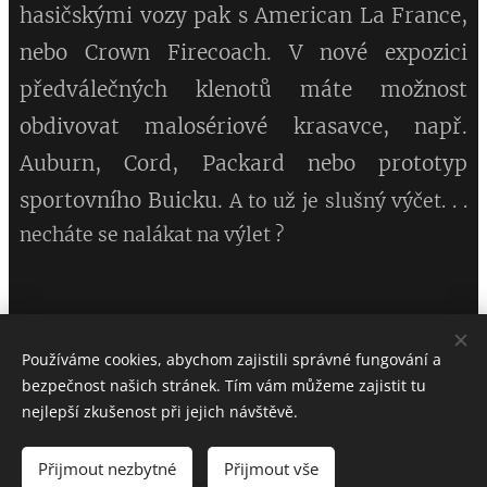
hasičskými vozy pak s American La France,
nebo Crown Firecoach. V nové expozici
předválečných klenotů máte možnost
obdivovat malosériové krasavce, např.
Auburn, Cord, Packard nebo prototyp
sportovního Buicku.
A to už je slušný výčet. . .
necháte se nalákat na výlet ?
Používáme cookies, abychom zajistili správné fungování a
Copyright JK CLASSICS
bezpečnost našich stránek. Tím vám můžeme zajistit tu
Všechna práva vyhrazena, 2026
nejlepší zkušenost při jejich návštěvě.
MUZEUM AMERICKÝCH VETERÁNŮ
V LUŽNÉ U RAKOVNÍKA
Přijmout nezbytné
Přijmout vše
Cookies