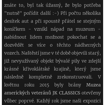
znáte to, byl tak úžasný, že bylo potřeba
"nutně" pořídit další :-) Při počtu několika
desítek aut a při spoustě přátel se stejným
koníčkem - vznikl nápad na muzeum -
nabídnout lidem možnost pokochat se a
dozvědět se více o těchto nádherných
vozech. Naštěstí jsme v té době objevili starý,
již nevyužívaný objekt bývalé pily ve zdejší
krásné křivoklátské krajině, který jsme
následně kompletně zrekonstruovali. V
květnu roku 2015 byly brány
Muzea
amerických veteránů JK CLASSICS
otevřeny
vůbec poprvé. Každý rok jsme naši expozici