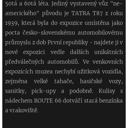
50tá a 60tá léta.
Jediný vystavený vůz "ne-
amerického" původu je TATRA T87 z roku
1939, která byla do expozice umístěna jako
pocta česko-slovenskému automobilovému
průmyslu z dob První republiky - najdete ji v
nové expozici vedle dalších unikátních
předválečných automobilů. Ve venkovních
expozicích muzea nechybí užitková vozidla,
zejména velké tahače, hasičské vozy,
sanitky, pick-upy a podobně. Kulisy s
nádechem ROUTE 66 dotváří stará benzínka
a vrakoviště.